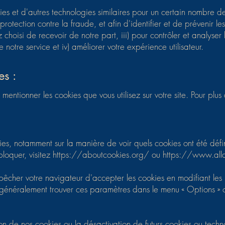
ies et d'autres technologies similaires pour un certain nombre de
rotection contre la fraude, et afin d'identifier et de prévenir le
z choisi de recevoir de notre part, iii) pour contrôler et analyser
e notre service et iv) améliorer votre expérience utilisateur.
es :
mentionner les cookies que vous utilisez sur votre site. Pour plus
okies, notamment sur la manière de voir quels cookies ont été d
bloquer, visitez
https://aboutcookies.org/
ou
https://www.alla
mpêcher votre navigateur d'accepter les cookies en modifiant le
généralement trouver ces paramètres dans le menu « Options » o
on de nos cookies ou la désactivation de futurs cookies ou techn