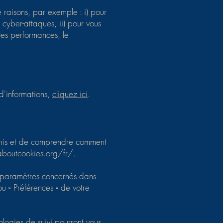
 raisons, par exemple : i) pour
s cyber-attaques, ii) pour vous
 les performances, le
 d'informations,
cliquez ici
.
éfinis et de comprendre comment
boutcookies.org/fr/.
s paramètres concernés dans
u « Préférences » de votre
ologies de suivi pourront vous