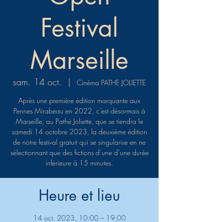
Festival
Marseille
sam. 14 oct.
  |  
Cinéma PATHE JOLIETTE
Après une première édition marquante aux
Pennes Mirabeau en 2022, c’est désormais à
Marseille, au Pathé Joliette, que se tiendra le
samedi 14 octobre 2023, la deuxième édition
de notre festival gratuit qui se singularise en ne
sélectionnant que des fictions d’une d’une durée
inférieure à 15 minutes.
Heure et lieu
14 oct. 2023, 10:00 – 19:00