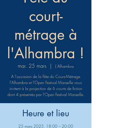
court-
métrage à
l'Alhambra !
mar. 25 mars
  |  
L'Alhambra
A l'occasion de la Fête du Cours-Métrage
l'Alhambra et l'Open Festival Marseille vous
invitent à la projection de 6 courts de fiction
dont 4 présentés par l'Open Festival Marseille.
Heure et lieu
25 mars 2025, 18:00 – 20:00